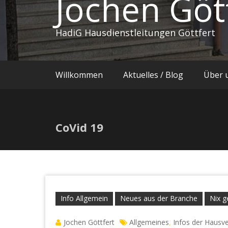
Jochen Göt
HadiG Hausdienstleitungen Göttfert
Willkommen
Aktuelles / Blog
Über 
CoVid 19
Info Allgemein
Neues aus der Branche
Nix g
Jochen Göttfert
Allgemeines
Infos der Hausv
,