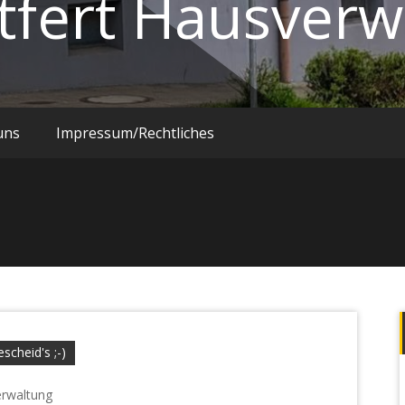
tfert Hausverw
uns
Impressum/Rechtliches
escheid's ;-)
erwaltung