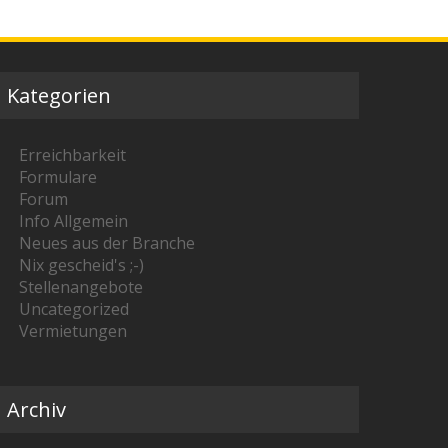
Kategorien
Erreichbarkeit
Formulare
Forum
Info Allgemein
Neues aus der Branche
Nix gescheid's ;-)
Stellenangebote
Uncategorized
Vermietungen
Archiv