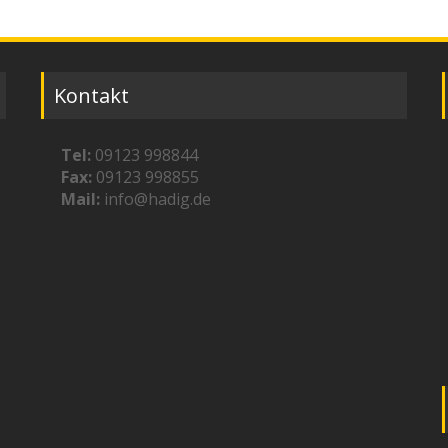
Kontakt
Tel:
09123 998844
Fax:
09123 998855
Mail:
info@hadig.de