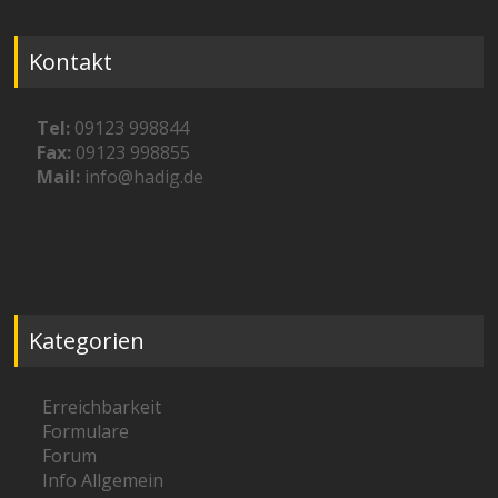
Kontakt
Tel:
09123 998844
Fax:
09123 998855
Mail:
info@hadig.de
Kategorien
Erreichbarkeit
Formulare
Forum
Info Allgemein