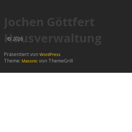
Jochen Göttfert
Hausverwaltung
© 2026
Präsentiert von
WordPress
Theme:
von ThemeGrill
Masonic