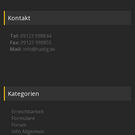
Kontakt
Tel:
09123 998844
Fax:
09123 998855
Mail:
info@hadig.de
Kategorien
Erreichbarkeit
Formulare
Forum
Info Allgemein