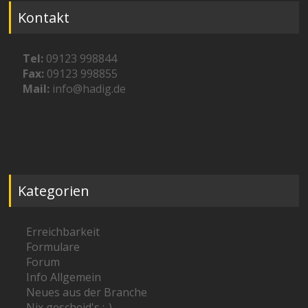
Kontakt
Tel:
09123 998844
Fax:
09123 998855
Mail:
info@hadig.de
Kategorien
Erreichbarkeit
Formulare
Forum
Info Allgemein
Neues aus der Branche
Nix gescheid's ;-)