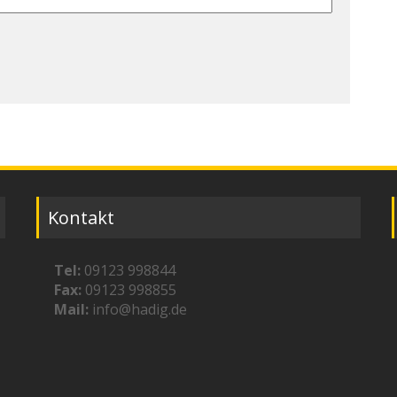
Kontakt
Tel:
09123 998844
Fax:
09123 998855
Mail:
info@hadig.de