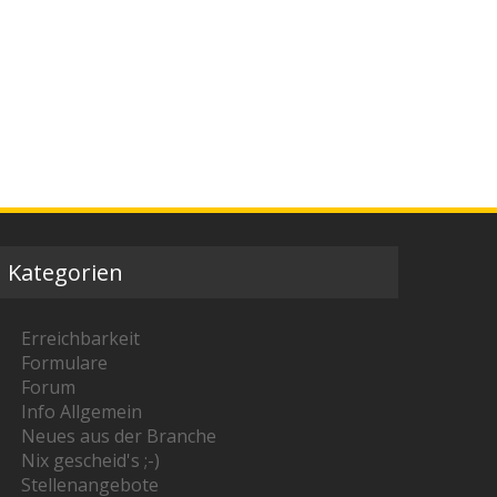
Kategorien
Erreichbarkeit
Formulare
Forum
Info Allgemein
Neues aus der Branche
Nix gescheid's ;-)
Stellenangebote